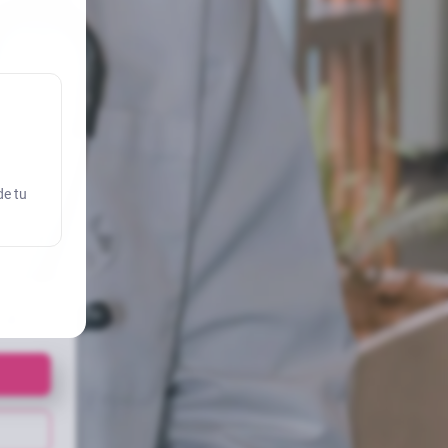
de tu
ua