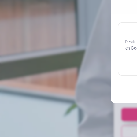
Desde 
en Goo
T